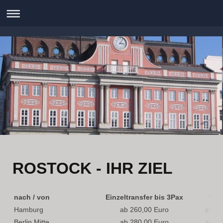
ROSTOCK - IHR ZIEL
nach / von
Einzeltransfer bis 3Pax
Van 
Hamburg
ab 260,00 Euro
ab 30
Berlin Mitte
ab 280,00 Euro
ab 32