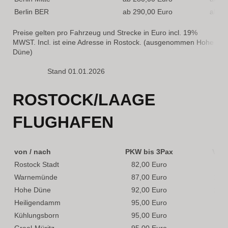
Berlin BER
ab 290,00 Euro
ab 34
Preise gelten pro Fahrzeug und Strecke in Euro incl. 19%
MWST. Incl. ist eine Adresse in Rostock.
(ausgenommen Hohe
Düne)
Stand 01.01.2026
ROSTOCK/LAAGE
FLUGHAFEN
von / nach
PKW bis 3Pax
Van 
Rostock Stadt
82,00 Euro
95,
Warnemünde
87,00 Euro
100
Hohe Düne
92,00 Euro
105
Heiligendamm
95,00 Euro
110
Kühlungsborn
95,00 Euro
110
Graal-Müritz
95,00 Euro
110